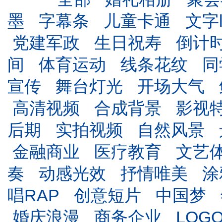
墨
字幕条
儿童卡通
文字l
党建军政
生日祝寿
倒计
间
体育运动
线条花纹
同
宣传
舞台灯光
开场大气
高清视频
合成背景
影视
后期
实拍视频
自然风景
金融商业
医疗教育
文艺
奏
动感光效
抒情唯美
涂
唱RAP
创意短片
中国梦
婚庆浪漫
商务企业
LOG