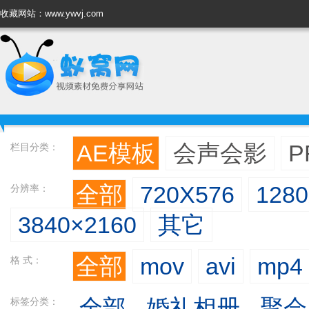
收藏网站：www.ywvj.com
AE模板
会声会影
P
栏目分类：
全部
720X576
128
分辨率：
3840×2160
其它
全部
mov
avi
mp4
格 式：
全部
婚礼相册
聚会
标签分类：