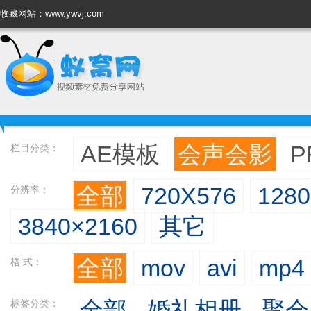
收藏网站：www.ywvj.com
AE模板
会声会影
P
栏目分类：
全部
720X576
128
分辨率：
3840×2160
其它
全部
mov
avi
mp4
格 式：
全部
婚礼相册
聚会
标签分类：