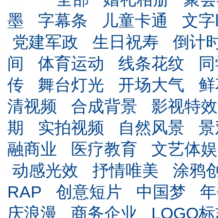
墨
字幕条
儿童卡通
文字l
党建军政
生日祝寿
倒计
间
体育运动
线条花纹
同
传
舞台灯光
开场大气
鲜
清视频
合成背景
影视特效
期
实拍视频
自然风景
景
融商业
医疗教育
文艺体娱
动感光效
抒情唯美
涂鸦
RAP
创意短片
中国梦
年
庆浪漫
商务企业
LOGO