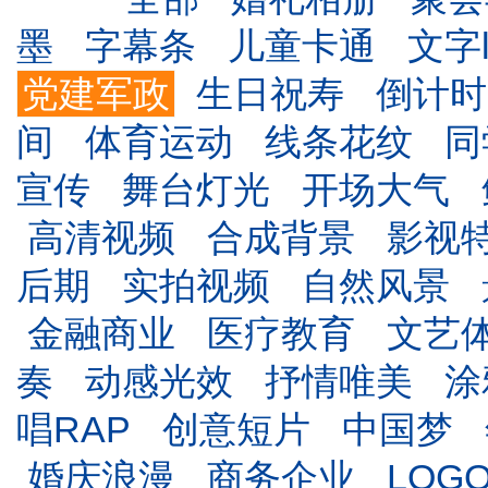
墨
字幕条
儿童卡通
文字l
党建军政
生日祝寿
倒计时
间
体育运动
线条花纹
同
宣传
舞台灯光
开场大气
高清视频
合成背景
影视
后期
实拍视频
自然风景
金融商业
医疗教育
文艺
奏
动感光效
抒情唯美
涂
唱RAP
创意短片
中国梦
婚庆浪漫
商务企业
LOG