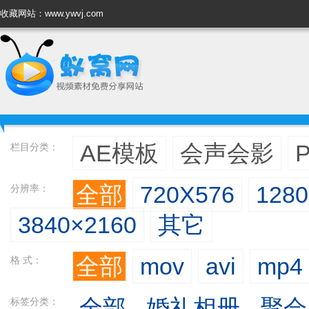
收藏网站：www.ywvj.com
AE模板
会声会影
栏目分类：
全部
720X576
128
分辨率：
3840×2160
其它
全部
mov
avi
mp4
格 式：
全部
婚礼相册
聚会
标签分类：