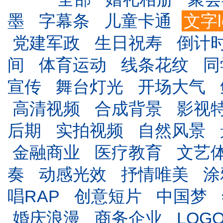
墨
字幕条
儿童卡通
文字l
党建军政
生日祝寿
倒计
间
体育运动
线条花纹
同
宣传
舞台灯光
开场大气
高清视频
合成背景
影视
后期
实拍视频
自然风景
金融商业
医疗教育
文艺
奏
动感光效
抒情唯美
涂
唱RAP
创意短片
中国梦
婚庆浪漫
商务企业
LOG