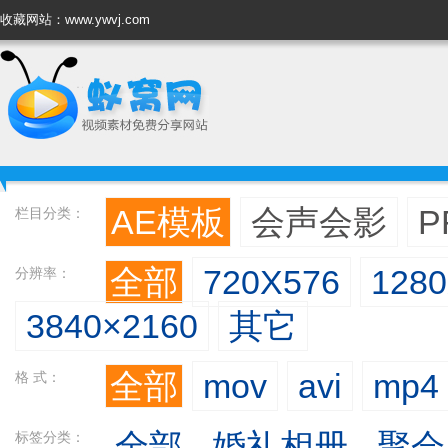
收藏网站：www.ywvj.com
AE模板
会声会影
P
栏目分类：
全部
720X576
128
分辨率：
3840×2160
其它
全部
mov
avi
mp4
格 式：
全部
婚礼相册
聚会
标签分类：