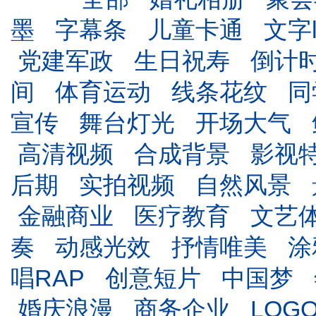
墨
字幕条
儿童卡通
文字l
党建军政
生日祝寿
倒计
间
体育运动
线条花纹
同
宣传
舞台灯光
开场大气
高清视频
合成背景
影视
后期
实拍视频
自然风景
金融商业
医疗教育
文艺
奏
动感光效
抒情唯美
涂
唱RAP
创意短片
中国梦
婚庆浪漫
商务企业
LOG