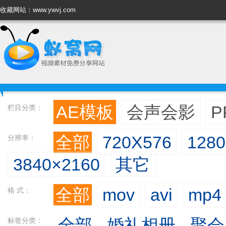
收藏网站：www.ywvj.com
AE模板
会声会影
P
栏目分类：
全部
720X576
128
分辨率：
3840×2160
其它
全部
mov
avi
mp4
格 式：
全部
婚礼相册
聚会
标签分类：